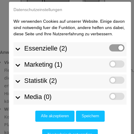
Datenschutzeinstellungen
Wir verwenden Cookies auf unserer Website. Einige davon
sind notwendig fuer die Funktion, andere helfen uns dabei,
diese Seite und Ihre Nutzererfahrung zu verbessern.
Essenzielle (2)
Anwendung und Vorteile
Vielseitigkeit
: Zwei-Platten-Werkzeuge bieten eine hohe
Marketing (1)
Flexibilität und eignen sich für eine breite Palette von Bauteilen,
die keine aufwändigen Schieber oder zusätzlichen Platten
Statistik (2)
erfordern. Sie sind besonders für Bauteile geeignet, die keine
Hinterschneidungen haben und daher direkt entformt werden
Media (0)
können.
Wirtschaftlichkeit
: Aufgrund ihrer relativ einfachen
Konstruktion und des geringeren Materialbedarfs sind Zwei-
Alle akzeptieren
Speichern
Platten-Werkzeuge oft kostengünstiger herzustellen als
komplexere Werkzeuge, wie z.B. Drei-Platten-Werkzeuge oder